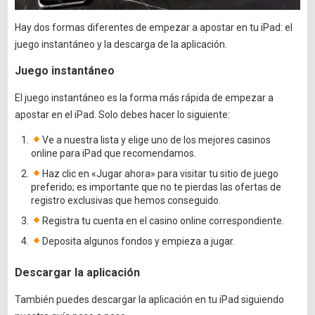
Hay dos formas diferentes de empezar a apostar en tu iPad: el
juego instantáneo y la descarga de la aplicación.
Juego instantáneo
El juego instantáneo es la forma más rápida de empezar a
apostar en el iPad. Solo debes hacer lo siguiente:
Ve a nuestra lista y elige uno de los mejores casinos
online para iPad que recomendamos.
Haz clic en «Jugar ahora» para visitar tu sitio de juego
preferido; es importante que no te pierdas las ofertas de
registro exclusivas que hemos conseguido.
Registra tu cuenta en el casino online correspondiente.
Deposita algunos fondos y empieza a jugar.
Descargar la aplicación
También puedes descargar la aplicación en tu iPad siguiendo