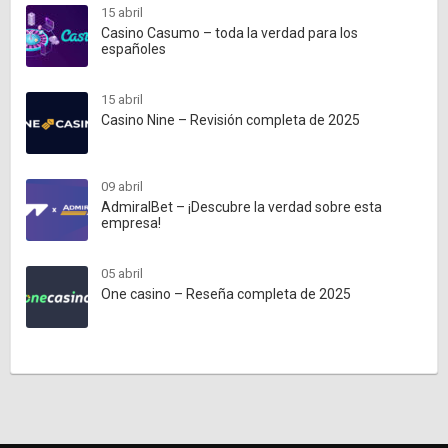
15 abril
Сasino Casumo – toda la verdad para los
españoles
15 abril
Сasino Nine – Revisión completa de 2025
09 abril
AdmiralBet – ¡Descubre la verdad sobre esta
empresa!
05 abril
One casino – Reseña completa de 2025