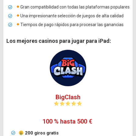
Gran compatibilidad con todas las plataformas populares
Una impresionante selección de juegos de alta calidad
Tiempos de pago rápidos para procesar las ganancias
Los mejores casinos para jugar para iPad:
BigClash
100 % hasta 500 €
200 giros gratis