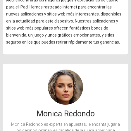
para el iPad. Hemos rastreado Internet para encontrar las
nuevas aplicaciones y sitios web más interesantes, disponibles
en la actualidad para este dispositvo. Nuestras aplicaciones y
sitios web más populares ofrecen fantásticos bonos de
bienvenida, un juego y unos gráficos emocionantes, y sitios
seguros en los que puedes retirar rápidamente tus ganancias.
Monica Redondo
Monica Redondo es experta en apuestas, le encanta jugar a
los casinos online y es fanática de la ruleta americana.