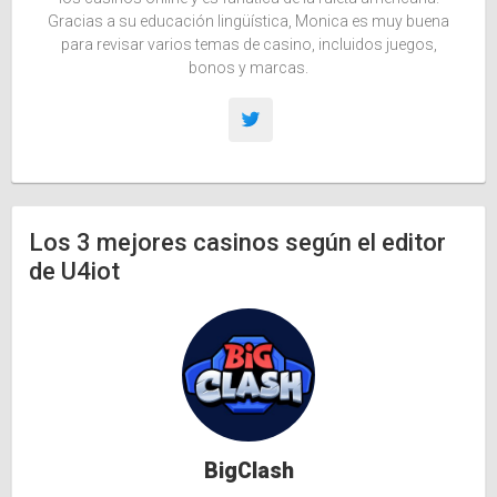
Gracias a su educación lingüística, Monica es muy buena
para revisar varios temas de casino, incluidos juegos,
bonos y marcas.
Los 3 mejores casinos según el editor
de U4iot
BigClash