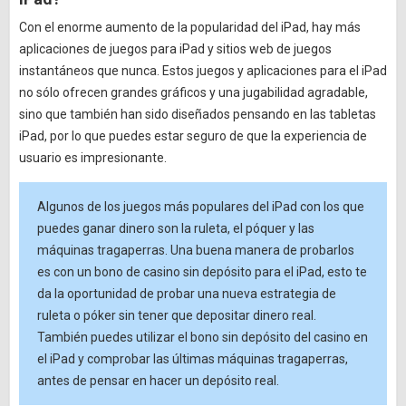
Con el enorme aumento de la popularidad del iPad, hay más
aplicaciones de juegos para iPad y sitios web de juegos
instantáneos que nunca. Estos juegos y aplicaciones para el iPad
no sólo ofrecen grandes gráficos y una jugabilidad agradable,
sino que también han sido diseñados pensando en las tabletas
iPad, por lo que puedes estar seguro de que la experiencia de
usuario es impresionante.
Algunos de los juegos más populares del iPad con los que
puedes ganar dinero son la ruleta, el póquer y las
máquinas tragaperras. Una buena manera de probarlos
es con un bono de casino sin depósito para el iPad, esto te
da la oportunidad de probar una nueva estrategia de
ruleta o póker sin tener que depositar dinero real.
También puedes utilizar el bono sin depósito del casino en
el iPad y comprobar las últimas máquinas tragaperras,
antes de pensar en hacer un depósito real.