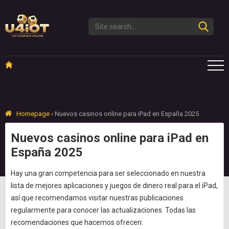
Homepage
›
Nuevos casinos online para iPad en España 2025
Nuevos casinos online para iPad en
España 2025
Hay una gran competencia para ser seleccionado en nuestra
lista de mejores aplicaciones y juegos de dinero real para el iPad,
así que recomendamos visitar nuestras publicaciones
regularmente para conocer las actualizaciones. Todas las
recomendaciones que hacemos ofrecen: