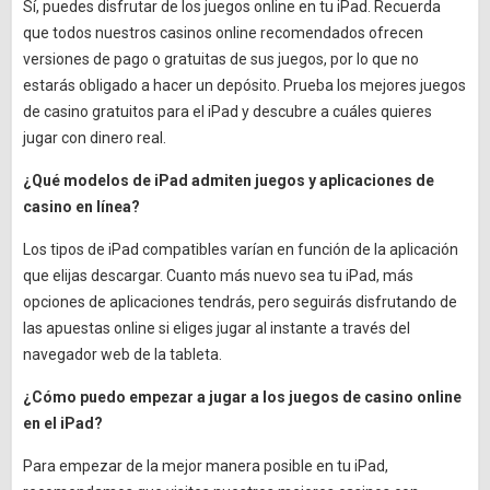
Sí, puedes disfrutar de los juegos online en tu iPad. Recuerda
que todos nuestros casinos online recomendados ofrecen
versiones de pago o gratuitas de sus juegos, por lo que no
estarás obligado a hacer un depósito. Prueba los mejores juegos
de casino gratuitos para el iPad y descubre a cuáles quieres
jugar con dinero real.
¿Qué modelos de iPad admiten juegos y aplicaciones de
casino en línea?
Los tipos de iPad compatibles varían en función de la aplicación
que elijas descargar. Cuanto más nuevo sea tu iPad, más
opciones de aplicaciones tendrás, pero seguirás disfrutando de
las apuestas online si eliges jugar al instante a través del
navegador web de la tableta.
¿Cómo puedo empezar a jugar a los juegos de casino online
en el iPad?
Para empezar de la mejor manera posible en tu iPad,