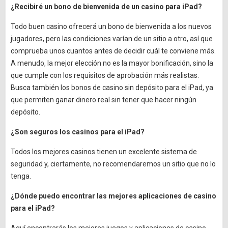
¿Recibiré un bono de bienvenida de un casino para iPad?
Todo buen casino ofrecerá un bono de bienvenida a los nuevos
jugadores, pero las condiciones varían de un sitio a otro, así que
comprueba unos cuantos antes de decidir cuál te conviene más.
A menudo, la mejor elección no es la mayor bonificación, sino la
que cumple con los requisitos de aprobación más realistas.
Busca también los bonos de casino sin depósito para el iPad, ya
que permiten ganar dinero real sin tener que hacer ningún
depósito.
¿Son seguros los casinos para el iPad?
Todos los mejores casinos tienen un excelente sistema de
seguridad y, ciertamente, no recomendaremos un sitio que no lo
tenga.
¿Dónde puedo encontrar las mejores aplicaciones de casino
para el iPad?
Aquí encontrarás los mejores juegos y aplicaciones de casino