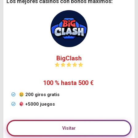
Los mejores casinos con bonos maximos:
BigClash
100 % hasta 500 €
200 giros gratis
+5000 juegos
Visitar