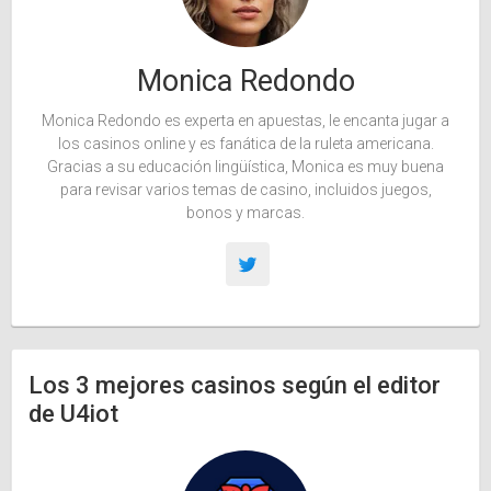
Monica Redondo
Monica Redondo es experta en apuestas, le encanta jugar a
los casinos online y es fanática de la ruleta americana.
Gracias a su educación lingüística, Monica es muy buena
para revisar varios temas de casino, incluidos juegos,
bonos y marcas.
Los 3 mejores casinos según el editor
de U4iot