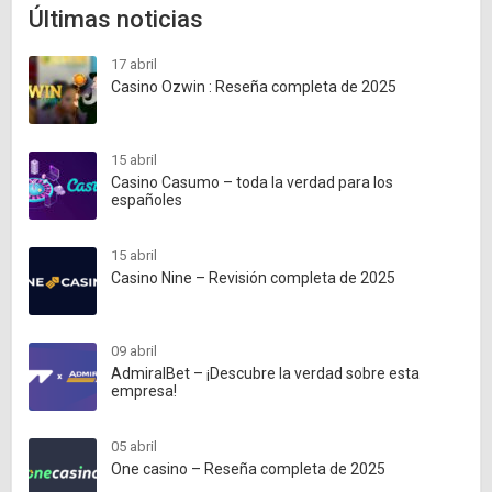
Últimas noticias
17 abril
Casino Ozwin : Reseña completa de 2025
15 abril
Сasino Casumo – toda la verdad para los
españoles
15 abril
Сasino Nine – Revisión completa de 2025
09 abril
AdmiralBet – ¡Descubre la verdad sobre esta
empresa!
05 abril
One casino – Reseña completa de 2025