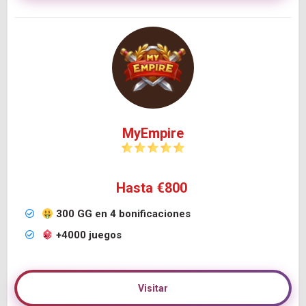
MyEmpire
Hasta €800
300 GG en 4 bonificaciones
+4000 juegos
Visitar