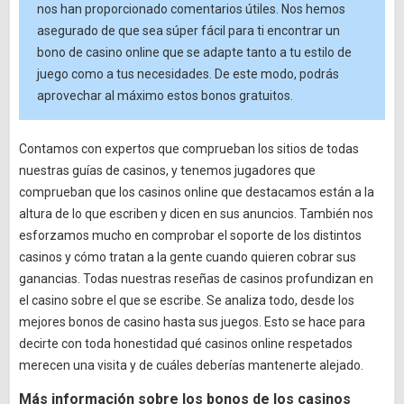
nos han proporcionado comentarios útiles. Nos hemos
asegurado de que sea súper fácil para ti encontrar un
bono de casino online que se adapte tanto a tu estilo de
juego como a tus necesidades. De este modo, podrás
aprovechar al máximo estos bonos gratuitos.
Contamos con expertos que comprueban los sitios de todas
nuestras guías de casinos, y tenemos jugadores que
comprueban que los casinos online que destacamos están a la
altura de lo que escriben y dicen en sus anuncios. También nos
esforzamos mucho en comprobar el soporte de los distintos
casinos y cómo tratan a la gente cuando quieren cobrar sus
ganancias. Todas nuestras reseñas de casinos profundizan en
el casino sobre el que se escribe. Se analiza todo, desde los
mejores bonos de casino hasta sus juegos. Esto se hace para
decirte con toda honestidad qué casinos online respetados
merecen una visita y de cuáles deberías mantenerte alejado.
Más información sobre los bonos de los casinos