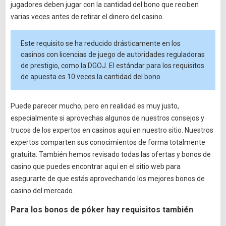
jugadores deben jugar con la cantidad del bono que reciben
varias veces antes de retirar el dinero del casino.
Este requisito se ha reducido drásticamente en los
casinos con licencias de juego de autoridades reguladoras
de prestigio, como la DGOJ. El estándar para los requisitos
de apuesta es 10 veces la cantidad del bono.
Puede parecer mucho, pero en realidad es muy justo,
especialmente si aprovechas algunos de nuestros consejos y
trucos de los expertos en casinos aquí en nuestro sitio. Nuestros
expertos comparten sus conocimientos de forma totalmente
gratuita. También hemos revisado todas las ofertas y bonos de
casino que puedes encontrar aquí en el sitio web para
asegurarte de que estás aprovechando los mejores bonos de
casino del mercado.
Para los bonos de póker hay requisitos también