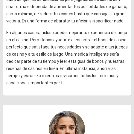
una forma estupenda de aumentar tus posibilidades de ganar o,
como mínimo, de reducir tus costes hasta que consigas la gran
victoria. Es una forma de abaratar tu afición sin sacrificar nada.
En algunos casos, incluso puede mejorar tu experiencia de juego
en el casino. Permítenos ayudarte a encontrar el bono de casino
perfecto que satisfaga tus necesidades y se adapte a tus juegos
de casino y a tu estilo de juego. Una medida inteligente sería
dedicar parte de tu tiempo y leer esta guía de bonos y nuestras
reseñas de casinos en línea. En última instancia, ahorrarás
tiempo y esfuerzo mientras revisamos todos los términos y
condiciones importantes por ti.