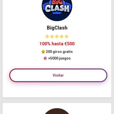
BigClash
100% hasta €500
200 giros gratis
+5000 juegos
Visitar