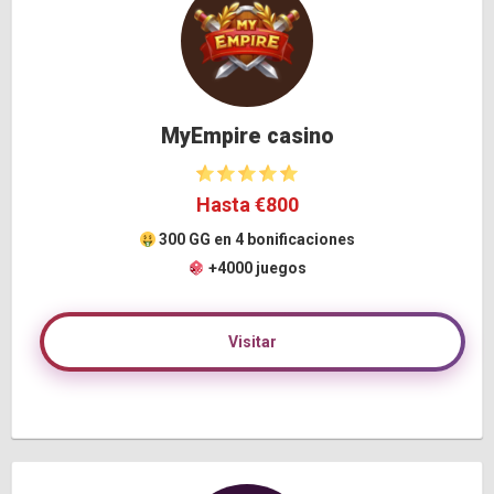
MyEmpire casino
Hasta €800
300 GG en 4 bonificaciones
+4000 juegos
Visitar