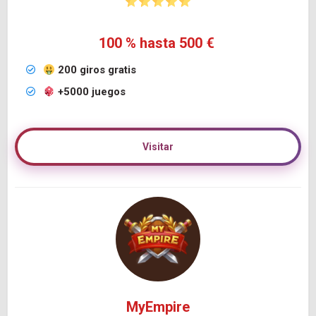
100 % hasta 500 €
200 giros gratis
+5000 juegos
Visitar
MyEmpire