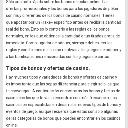
Sólo una nota rápida sobre los bonos de póker online. Las
ofertas promocionales y los bonos para los jugadores de póker
son muy diferentes de los bonos de casino normales. Tienes
que apostar por un «rake» específico antes de recibir la cantidad
real del bono. Esto es lo contrario a las reglas de los bonos
normales, en los que obtienes la cantidad o tus tiradas gratis de
inmediato. Como jugador de póquer, siempre debes leer las
reglas y condiciones del casino relativas a los juegos de póquer y
a las bonificaciones relacionadas con los juegos de cartas.
Tipos de bonos y ofertas de casino
.
Hay muchos tipos y variedades de bonos y ofertas de casino y
es importante que las sepas diferenciar para elegir solo los que
te convengan. A continuación encontrarás los bonos y fertas de
casino con los que te vas a encontrar con más frecuencia. Los
casinos son especialistas en desarrollar nuevos tipos de bonos y
eventos de juego, así que recuerda que estas son sólo algunas
de las categorías de bonos que puedes encontrar en los casinos
online.