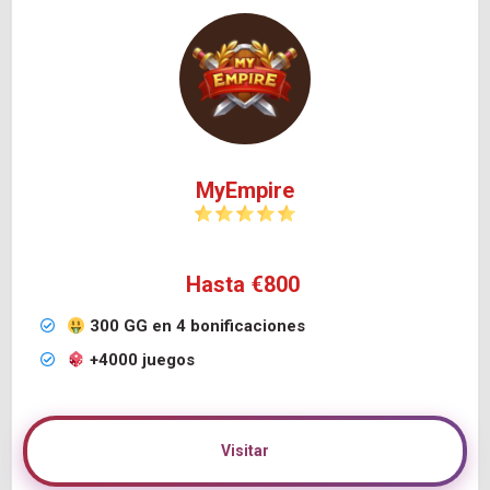
MyEmpire
Hasta €800
300 GG en 4 bonificaciones
+4000 juegos
Visitar