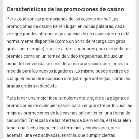
Características de las promociones de casino
Pero ¿qué son las promociones de los casinos online? Las
promociones de casino tienen lugar, en pocas palabras, cada
vez que puedes obtener algo especial de un casino que no está
normalmente disponible (como un bono de recarga con giros
gratis, por ejemplo) o unirte a otros jugadores para competir por
premios como en un torneo de video tragaperras. Incluso un
bono de bienvenida se considera una promoción, pero hecha a
medida para los nuevos jugadores. Lo mismo puede decirse de
cualquier bono de inscripción o registro que obtengas, como las
tiradas gratis sin depósito.
Para tener una mejor idea, simplemente dirígete a la página de
promociones de cualquier casino para ver qué ofrece. Incluso las
mejores promociones de los casinos online tienen una fecha de
caducidad. En el caso de las ofertas de bienvenida, éstas suelen
tener una fecha lejana en los términos y condiciones, pero
además, una vez activadas, tendrás que cumplir ciertas