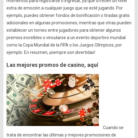
momentos para registrarse o ingresar, ya que ofrecen un nivel
extra de emoción a cualquier juego que se esté jugando. Por
ejemplo, puedes obtener fondos de bonificación o tiradas gratis
adicionales en algunas promociones, mientras que otras pueden
establecer un torneo entre jugadores para obtener algunos
premios increíbles o vincularse a un evento deportivo mundial
como la Copa Mundial de la FIFA o los Juegos Olímpicos, por
ejemplo. En resumen, ¡siempre son divertidas!
Las mejores promos de casino, aquí
Cuando se
trata de encontrar las últimas y mejores promociones de