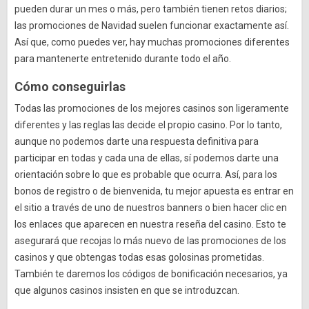
pueden durar un mes o más, pero también tienen retos diarios;
las promociones de Navidad suelen funcionar exactamente así.
Así que, como puedes ver, hay muchas promociones diferentes
para mantenerte entretenido durante todo el año.
Cómo conseguirlas
Todas las promociones de los mejores casinos son ligeramente
diferentes y las reglas las decide el propio casino. Por lo tanto,
aunque no podemos darte una respuesta definitiva para
participar en todas y cada una de ellas, sí podemos darte una
orientación sobre lo que es probable que ocurra. Así, para los
bonos de registro o de bienvenida, tu mejor apuesta es entrar en
el sitio a través de uno de nuestros banners o bien hacer clic en
los enlaces que aparecen en nuestra reseña del casino. Esto te
asegurará que recojas lo más nuevo de las promociones de los
casinos y que obtengas todas esas golosinas prometidas.
También te daremos los códigos de bonificación necesarios, ya
que algunos casinos insisten en que se introduzcan.