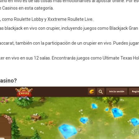
sino en vivo es de las cosas más emocionantes al apostar online. Por e
e Casinos en esta categoría.
a, como Roulette Lobby y Xxxtreme Roullete Live.
as blackjack en vivo con crupier, incluyendo juegos como Blackjack Gran 
carat, también con la participación de un crupier en vivo. Puedes jug
ker en vivo en sus 12 salas. Encontrarás juegos como Ultimate Texas Ho
asino?