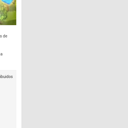
s de
la
ribuidos