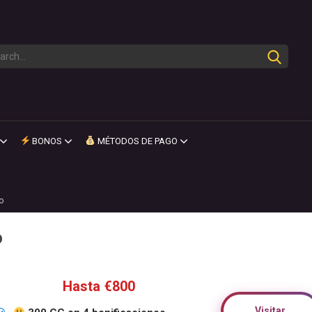
BONOS
MÉTODOS DE PAGO
o
o
Hasta €800
Visitar