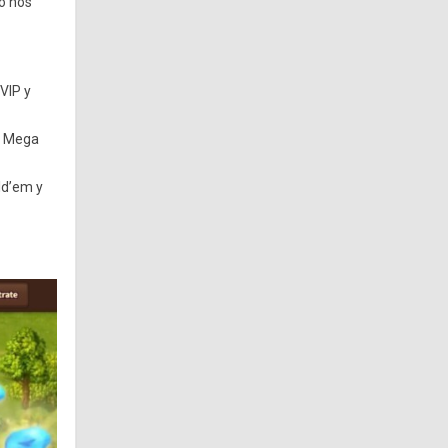
so nos
VIP y
ar Mega
ld’em y