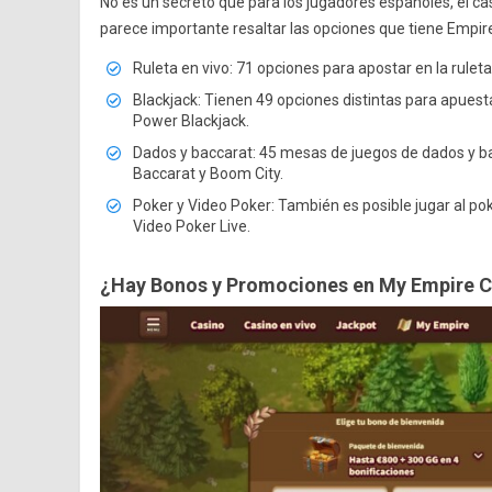
No es un secreto que para los jugadores españoles, el ca
parece importante resaltar las opciones que tiene Empir
Ruleta en vivo: 71 opciones para apostar en la rulet
Blackjack: Tienen 49 opciones distintas para apuest
Power Blackjack.
Dados y baccarat: 45 mesas de juegos de dados y bac
Baccarat y Boom City.
Poker y Video Poker: También es posible jugar al po
Video Poker Live.
¿Hay Bonos y Promociones en My Empire C