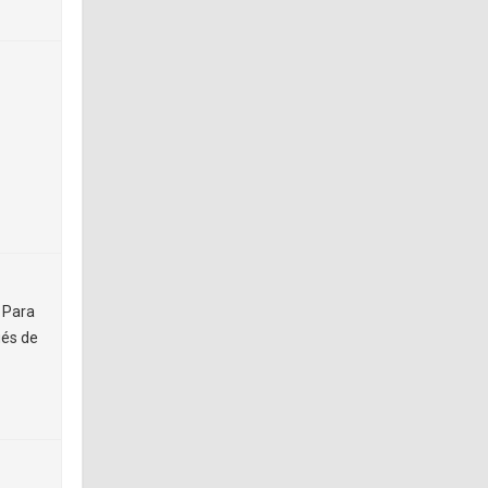
 Para
ués de