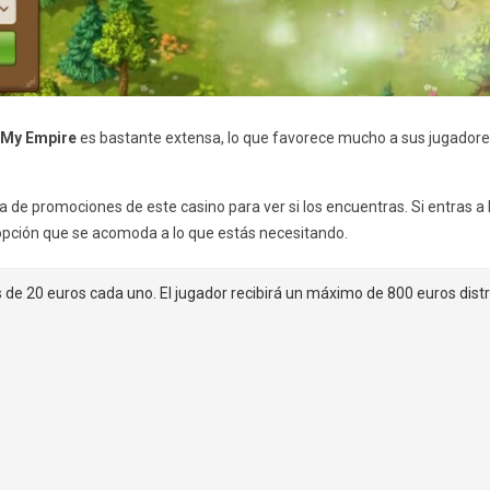
 My Empire
es bastante extensa, lo que favorece mucho a sus jugadore
ista de promociones de este casino para ver si los encuentras. Si entras a 
pción que se acomoda a lo que estás necesitando.
s de 20 euros cada uno. El jugador recibirá un máximo de 800 euros dist