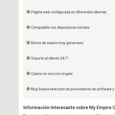
Página web configurada en diferentes idiomas
Compatible con dispositivos móviles
Bonos de casino muy generosos
Soporte al cliente 24/7
Casino en vivo con crupier
Muy buena selección de proveedores de software y
Información Interesante sobre My Empire 