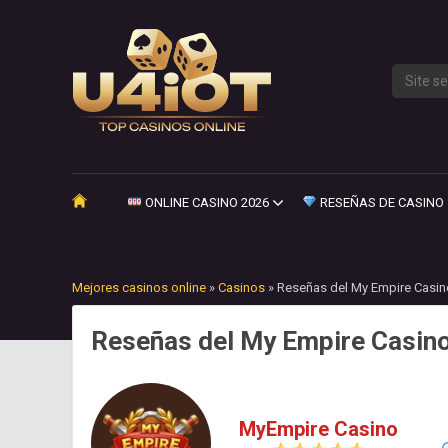
ONLINE CASINO 2026
RESEÑAS DE CASINO
Mejores casinos online
»
Casinos
»
Reseñas del My Empire Casin
Reseñas del My Empire Casin
MyEmpire Casino