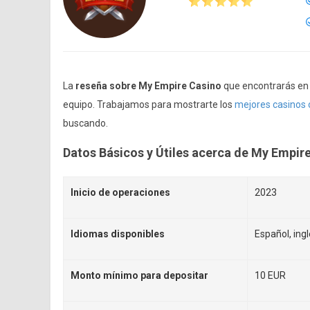
La
reseña sobre My Empire Casino
que encontrarás en e
equipo. Trabajamos para mostrarte los
mejores casinos 
buscando.
Datos Básicos y Útiles acerca de My Empir
Inicio de operaciones
2023
Idiomas disponibles
Español, ingl
Monto mínimo para depositar
10 EUR