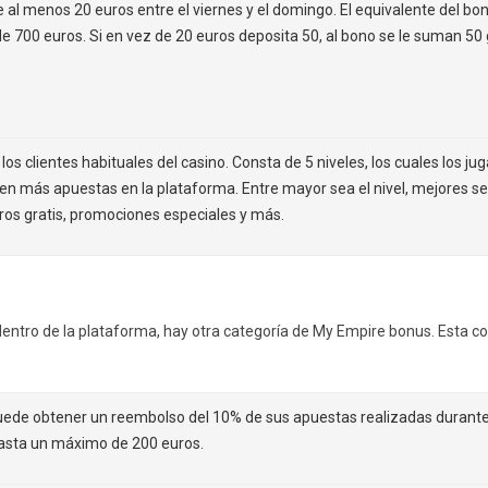
e al menos 20 euros entre el viernes y el domingo. El equivalente del bo
 700 euros. Si en vez de 20 euros deposita 50, al bono se le suman 50 
os clientes habituales del casino. Consta de 5 niveles, los cuales los ju
n más apuestas en la plataforma. Entre mayor sea el nivel, mejores se
os gratis, promociones especiales y más.
ntro de la plataforma, hay otra categoría de My Empire bonus. Esta c
ede obtener un reembolso del 10% de sus apuestas realizadas durante
asta un máximo de 200 euros.