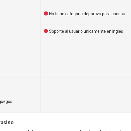
No tiene categoría deportiva para apostar
Soporte al usuario únicamente en inglés
 juegos
Casino