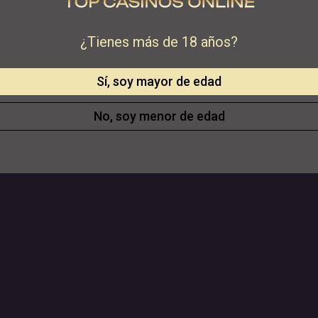
100% hasta €500
¿Tienes más de 18 años?
Visitar
200 Giros gratis
+ 1 Bonus Crab
Sí, soy mayor de edad
No, soy menor de edad
100% hasta €100
Visitar
+500 juegos
Soporte de servicio al cliente
24/7
Bono 100% hasta 500€
Visitar
200 Giros gratis
+ 1 Bonus Crab