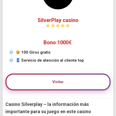
SilverPlay casino
Bono 1000€
100 Giros gratis
Servicio de atención al cliente top
Visitar
Casino Silverplay – la información más
importante para su juego en este casino