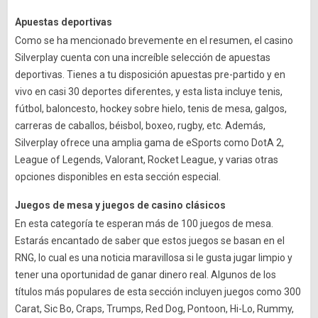
Apuestas deportivas
Como se ha mencionado brevemente en el resumen, el casino
Silverplay cuenta con una increíble selección de apuestas
deportivas. Tienes a tu disposición apuestas pre-partido y en
vivo en casi 30 deportes diferentes, y esta lista incluye tenis,
fútbol, baloncesto, hockey sobre hielo, tenis de mesa, galgos,
carreras de caballos, béisbol, boxeo, rugby, etc. Además,
Silverplay ofrece una amplia gama de eSports como DotA 2,
League of Legends, Valorant, Rocket League, y varias otras
opciones disponibles en esta sección especial.
Juegos de mesa y juegos de casino clásicos
En esta categoría te esperan más de 100 juegos de mesa.
Estarás encantado de saber que estos juegos se basan en el
RNG, lo cual es una noticia maravillosa si le gusta jugar limpio y
tener una oportunidad de ganar dinero real. Algunos de los
títulos más populares de esta sección incluyen juegos como 300
Carat, Sic Bo, Craps, Trumps, Red Dog, Pontoon, Hi-Lo, Rummy,