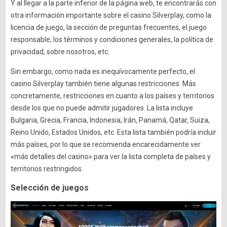
Y al llegar a la parte inferior de la página web, te encontrarás con
otra información importante sobre el casino Silverplay, como la
licencia de juego, la sección de preguntas frecuentes, el juego
responsable, los términos y condiciones generales, la política de
privacidad, sobre nosotros, etc.
Sin embargo, como nada es inequívocamente perfecto, el
casino Silverplay también tiene algunas restricciones. Más
concretamente, restricciones en cuanto a los países y territorios
desde los que no puede admitir jugadores. La lista incluye
Bulgaria, Grecia, Francia, Indonesia, Irán, Panamá, Qatar, Suiza,
Reino Unido, Estados Unidos, etc. Esta lista también podría incluir
más países, por lo que se recomienda encarecidamente ver
«más detalles del casino» para ver la lista completa de países y
territorios restringidos.
Selección de juegos