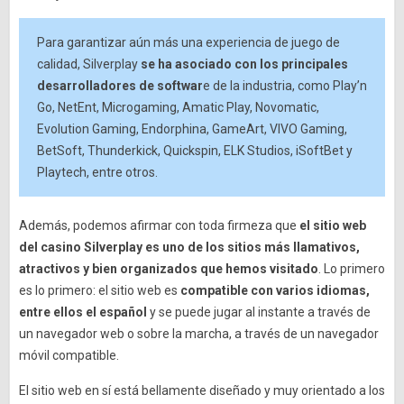
Para garantizar aún más una experiencia de juego de
calidad, Silverplay
se ha asociado con los principales
desarrolladores de softwar
e de la industria, como Play’n
Go, NetEnt, Microgaming, Amatic Play, Novomatic,
Evolution Gaming, Endorphina, GameArt, VIVO Gaming,
BetSoft, Thunderkick, Quickspin, ELK Studios, iSoftBet y
Playtech, entre otros.
Además, podemos afirmar con toda firmeza que
el sitio web
del casino Silverplay es uno de los sitios más llamativos,
atractivos y bien organizados que hemos visitado
. Lo primero
es lo primero: el sitio web es
compatible con varios idiomas,
entre ellos el español
y se puede jugar al instante a través de
un navegador web o sobre la marcha, a través de un navegador
móvil compatible.
El sitio web en sí está bellamente diseñado y muy orientado a los