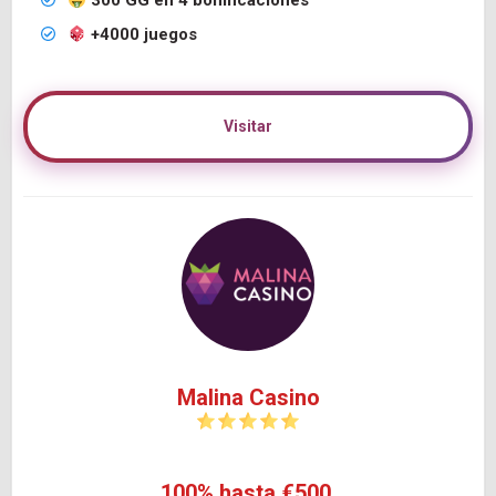
300 GG en 4 bonificaciones
+4000 juegos
Visitar
Malina Casino
100% hasta €500