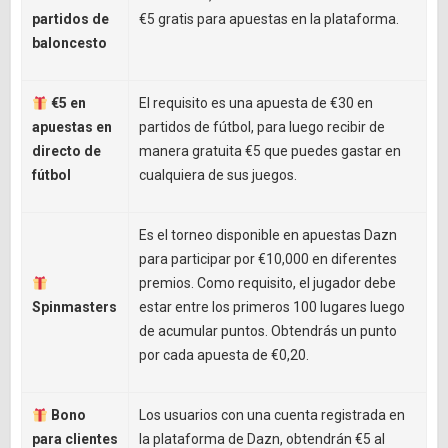
partidos de
€5 gratis para apuestas en la plataforma.
baloncesto
€5 en
El requisito es una apuesta de €30 en
apuestas en
partidos de fútbol, para luego recibir de
directo de
manera gratuita €5 que puedes gastar en
fútbol
cualquiera de sus juegos.
Es el torneo disponible en apuestas Dazn
para participar por €10,000 en diferentes
premios. Como requisito, el jugador debe
Spinmasters
estar entre los primeros 100 lugares luego
de acumular puntos. Obtendrás un punto
por cada apuesta de €0,20.
Bono
Los usuarios con una cuenta registrada en
para clientes
la plataforma de Dazn, obtendrán €5 al