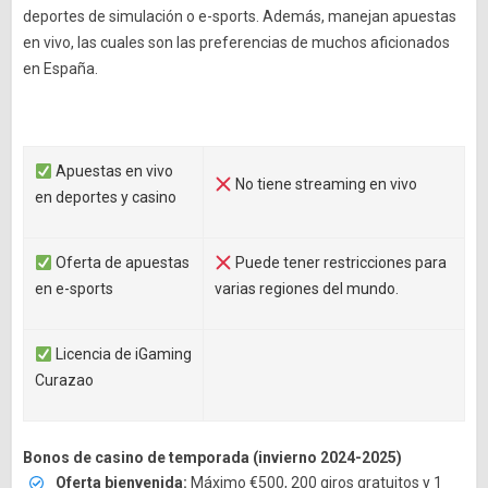
deportes de simulación o e-sports. Además, manejan apuestas
en vivo, las cuales son las preferencias de muchos aficionados
en España.
Apuestas en vivo
No tiene streaming en vivo
en deportes y casino
Oferta de apuestas
Puede tener restricciones para
en e-sports
varias regiones del mundo.
Licencia de iGaming
Curazao
Bonos de casino de temporada (invierno 2024-2025)
Oferta bienvenida:
Máximo €500, 200 giros gratuitos y 1