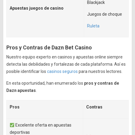
Blackjack
Apuestas juegos de casino
Juegos de choque
Ruleta
Pros y Contras de Dazn Bet Casino
Nuestro equipo experto en casinos y apuestas online siempre
detecta las debilidades y fortalezas de cada plataforma. Así es
posible identificar los
casinos seguros
para nuestros lectores.
En esta oportunidad, han enumerado los
pros y contras de
Dazn apuestas
.
Pros
Contras
Excelente oferta en apuestas
deportivas