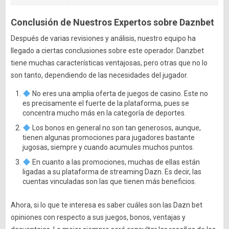
Conclusión de Nuestros Expertos sobre Daznbet
Después de varias revisiones y análisis, nuestro equipo ha
llegado a ciertas conclusiones sobre este operador. Danzbet
tiene muchas características ventajosas, pero otras que no lo
son tanto, dependiendo de las necesidades del jugador.
No eres una amplia oferta de juegos de casino. Este no
es precisamente el fuerte de la plataforma, pues se
concentra mucho más en la categoría de deportes.
Los bonos en general no son tan generosos, aunque,
tienen algunas promociones para jugadores bastante
jugosas, siempre y cuando acumules muchos puntos.
En cuanto a las promociones, muchas de ellas están
ligadas a su plataforma de streaming Dazn. Es decir, las
cuentas vinculadas son las que tienen más beneficios.
Ahora, si lo que te interesa es saber cuáles son las Dazn bet
opiniones con respecto a sus juegos, bonos, ventajas y