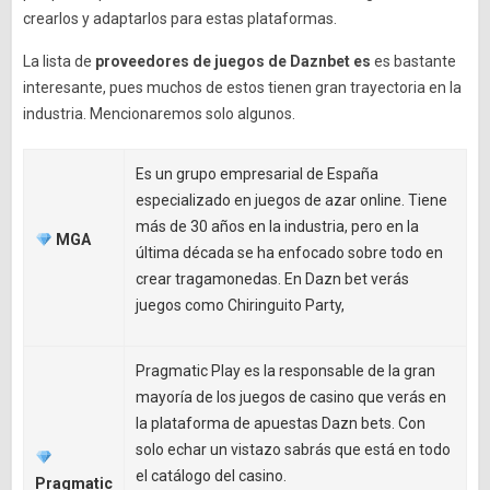
crearlos y adaptarlos para estas plataformas.
La lista de
proveedores de juegos de Daznbet es
es bastante
interesante, pues muchos de estos tienen gran trayectoria en la
industria. Mencionaremos solo algunos.
Es un grupo empresarial de España
especializado en juegos de azar online. Tiene
más de 30 años en la industria, pero en la
MGA
última década se ha enfocado sobre todo en
crear tragamonedas. En Dazn bet verás
juegos como Chiringuito Party,
Pragmatic Play es la responsable de la gran
mayoría de los juegos de casino que verás en
la plataforma de apuestas Dazn bets. Con
solo echar un vistazo sabrás que está en todo
el catálogo del casino.
Pragmatic