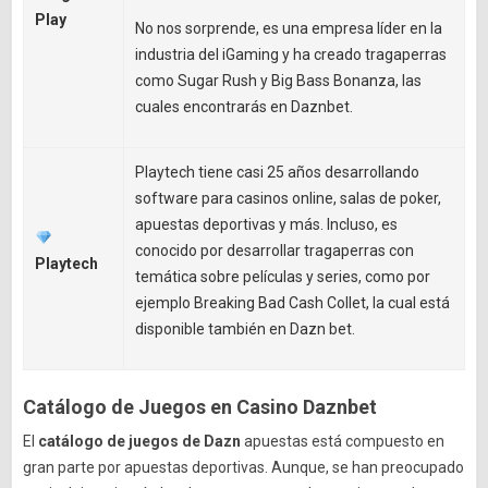
Play
No nos sorprende, es una empresa líder en la
industria del iGaming y ha creado tragaperras
como Sugar Rush y Big Bass Bonanza, las
cuales encontrarás en Daznbet.
Playtech tiene casi 25 años desarrollando
software para casinos online, salas de poker,
apuestas deportivas y más. Incluso, es
conocido por desarrollar tragaperras con
Playtech
temática sobre películas y series, como por
ejemplo Breaking Bad Cash Collet, la cual está
disponible también en Dazn bet.
Catálogo de Juegos en Casino Daznbet
El
catálogo de juegos de Dazn
apuestas está compuesto en
gran parte por apuestas deportivas. Aunque, se han preocupado