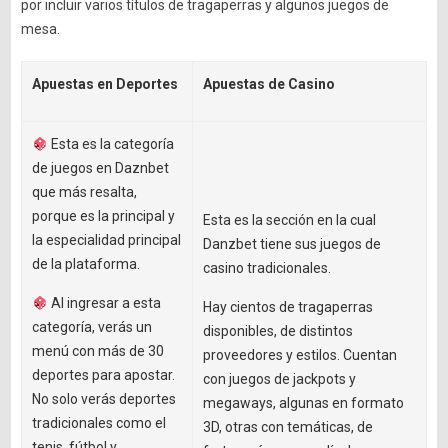
por incluir varios títulos de tragaperras y algunos juegos de
mesa.
Apuestas en Deportes
Apuestas de Casino
Esta es la categoría
de juegos en Daznbet
que más resalta,
porque es la principal y
Esta es la sección en la cual
la especialidad principal
Danzbet tiene sus juegos de
de la plataforma.
casino tradicionales.
Al ingresar a esta
Hay cientos de tragaperras
categoría, verás un
disponibles, de distintos
menú con más de 30
proveedores y estilos. Cuentan
deportes para apostar.
con juegos de jackpots y
No solo verás deportes
megaways, algunas en formato
tradicionales como el
3D, otras con temáticas, de
tenis, fútbol y