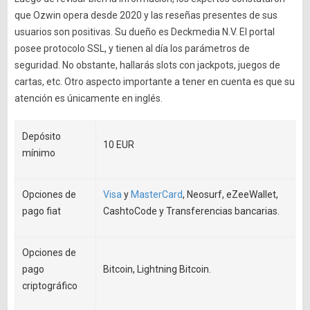
que Ozwin opera desde 2020 y las reseñas presentes de sus
usuarios son positivas. Su dueño es Deckmedia N.V. El portal
posee protocolo SSL, y tienen al día los parámetros de
seguridad. No obstante, hallarás slots con jackpots, juegos de
cartas, etc. Otro aspecto importante a tener en cuenta es que su
atención es únicamente en inglés.
Depósito
10 EUR
mínimo
Opciones de
Visa
y
MasterCard
, Neosurf, eZeeWallet,
pago fiat
CashtoCode y Transferencias bancarias.
Opciones de
pago
Bitcoin, Lightning Bitcoin.
criptográfico