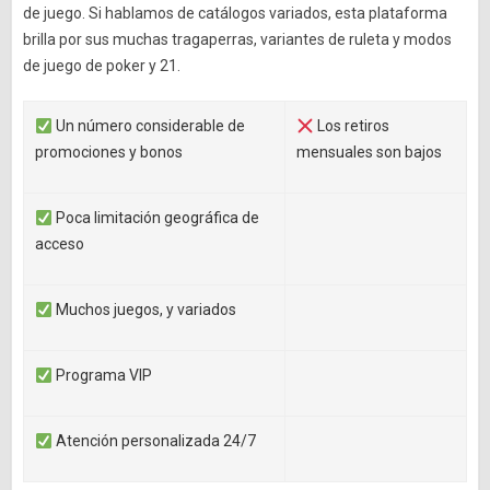
de juego. Si hablamos de catálogos variados, esta plataforma
brilla por sus muchas tragaperras, variantes de ruleta y modos
de juego de poker y 21.
Un número considerable de
Los retiros
promociones y bonos
mensuales son bajos
Poca limitación geográfica de
acceso
Muchos juegos, y variados
Programa VIP
Atención personalizada 24/7