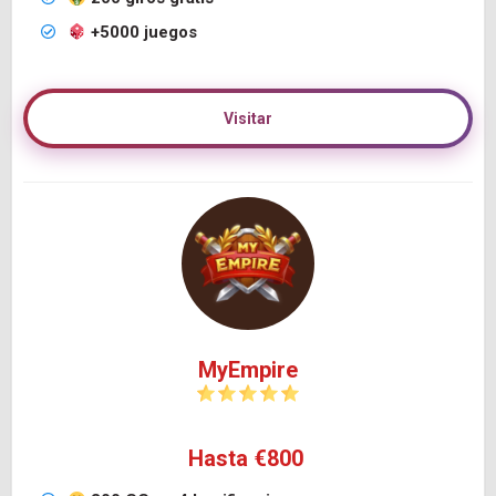
+5000 juegos
Visitar
MyEmpire
Hasta €800