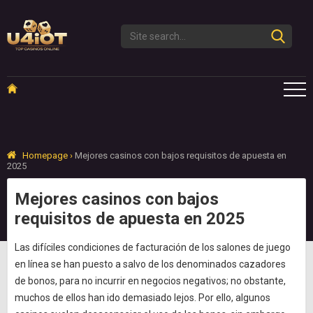
Homepage
›
Mejores casinos con bajos requisitos de apuesta en
2025
Mejores casinos con bajos
requisitos de apuesta en 2025
Las difíciles condiciones de facturación de los salones de juego
en línea se han puesto a salvo de los denominados cazadores
de bonos, para no incurrir en negocios negativos; no obstante,
muchos de ellos han ido demasiado lejos. Por ello, algunos