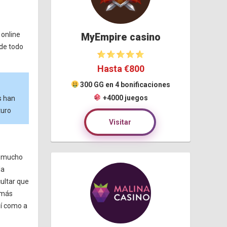
 online
MyEmpire casino
 de todo
Hasta €800
300 GG en 4 bonificaciones
+4000 juegos
s han
turo
Visitar
e mucho
la
ultar que
 más
sí como a