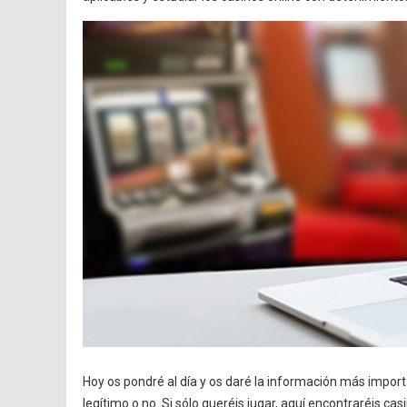
Hoy os pondré al día y os daré la información más impor
legítimo o no. Si sólo queréis jugar, aquí encontraréis ca