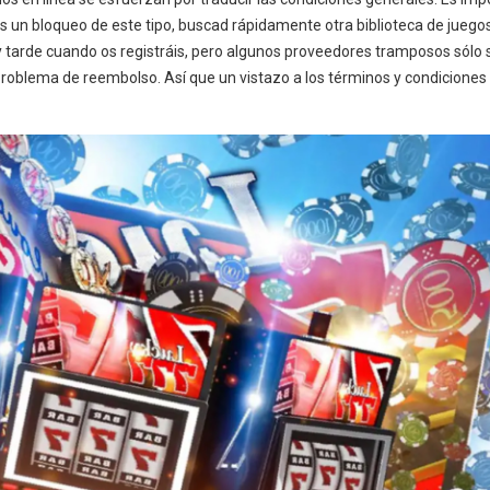
is un bloqueo de este tipo, buscad rápidamente otra biblioteca de juego
y tarde cuando os registráis, pero algunos proveedores tramposos sólo 
roblema de reembolso. Así que un vistazo a los términos y condiciones 