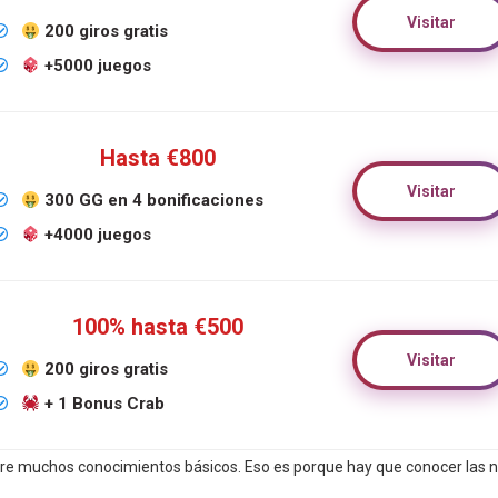
Visitar
200 giros gratis
+5000 juegos
Hasta €800
Visitar
300 GG en 4 bonificaciones
+4000 juegos
100% hasta €500
Visitar
200 giros gratis
+ 1 Bonus Crab
uiere muchos conocimientos básicos. Eso es porque hay que conocer las
.