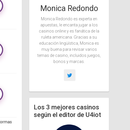
Monica Redondo
Monica Redondo es experta en
apuestas, le encanta jugar a los
casinos online y es fanática de la
ruleta americana. Gracias a su
educación lingüística, Monica es
muy buena para revisar varios
temas de casino, incluidos juegos,
bonos y marcas.
Los 3 mejores casinos
según el editor de U4iot
 normas