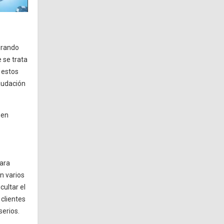
mirando
 se trata
s estos
audación
 en
para
n varios
cultar el
 clientes
serios.