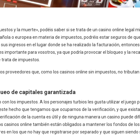
estos y la muerte», podéis saber si se trata de un casino online legal 
spañola o europea en materia de impuestos, podréis estar seguros de que
ba sus ingresos en el lugar donde se ha realizado la facturación, entonce
 importante para vosotros, ya que podría provocar el bloqueo y la rec
e trata de impuestos.
os proveedores que, como los casinos online sin impuestos, no tributan
queo de capitales garantizada
on los impuestos. A los personajes turbios les gusta utilizar el juego 
 este hecho que tengamos que ocuparnos de la verificación, y que exista
 verificación de la cuenta es útil y de ninguna manera un casino puede difi
os casinos online también están obligados a mantener los fondos de los
s en los que no hay que registrarse por separado y que siguen siendo 