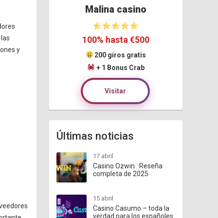
Malina casino
dores
 las
100% hasta €500
iones y
200 giros gratis
+ 1 Bonus Crab
Visitar
Últimas noticias
17 abril
Casino Ozwin : Reseña
completa de 2025
15 abril
oveedores
Сasino Casumo – toda la
verdad para los españoles
ortante