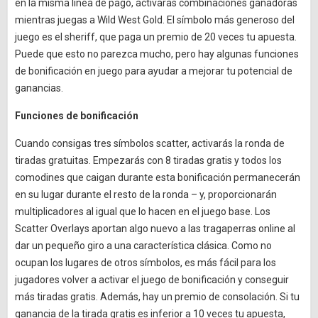
en la misma línea de pago, activarás combinaciones ganadoras
mientras juegas a Wild West Gold. El símbolo más generoso del
juego es el sheriff, que paga un premio de 20 veces tu apuesta.
Puede que esto no parezca mucho, pero hay algunas funciones
de bonificación en juego para ayudar a mejorar tu potencial de
ganancias.
Funciones de bonificación
Cuando consigas tres símbolos scatter, activarás la ronda de
tiradas gratuitas. Empezarás con 8 tiradas gratis y todos los
comodines que caigan durante esta bonificación permanecerán
en su lugar durante el resto de la ronda – y, proporcionarán
multiplicadores al igual que lo hacen en el juego base. Los
Scatter Overlays aportan algo nuevo a las tragaperras online al
dar un pequeño giro a una característica clásica. Como no
ocupan los lugares de otros símbolos, es más fácil para los
jugadores volver a activar el juego de bonificación y conseguir
más tiradas gratis. Además, hay un premio de consolación. Si tu
ganancia de la tirada gratis es inferior a 10 veces tu apuesta,