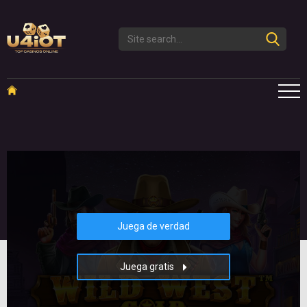
Juega de verdad
Juega gratis