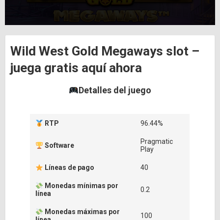
Wild West Gold Megaways slot –
juega gratis aquí ahora
Detalles del juego
RTP
96.44%
Pragmatic
Software
Play
Líneas de pago
40
Monedas mínimas por
0.2
línea
Monedas máximas por
100
línea