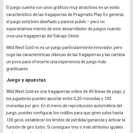
El juego cuenta con unos gráficos muy atractivos en un estilo
característico de las tragaperras de Pragmatic Play. En general,
el juego está bien diseñado y parece pulido – pero no
esperaríamos menos de este desarrollador de juegos cuando
crea una tragaperras del Salvaje Oeste.
Wild West Gold no es un juego particularmente innovador, pero
coge las características clásicas de las tragaperras y las cambia
un poco para ofrecerte una experiencia de juego más
gratificante.
Juego y apuestas
Wild West Gold es una tragaperras online de 40 líneas de pago, y
los jugadores pueden apostar entre 0,20 monedas y 100
monedas por giro. En el menú de reproducción automática del
juego, puedes configurar los rodillos para que giren solos hasta
100 giros, establecer los límites de pérdida/ganancia y activar la
función de giro turbo. Si consigues tres o más símbolos iguales