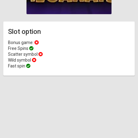
Slot option
Bonus game:
Free Spins
Scatter symbol:
Wild symbol
Fast spin