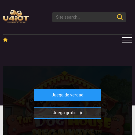
Juega de verdad
Juega gratis