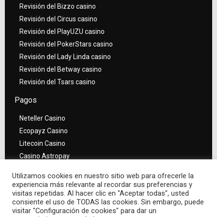
Revisión del Bizzo casino
Revisión del Circus casino
Revisión del PlayUZU casino
Revisión del PokerStars casino
Revisión del Lady Linda casino
Revisión del Betway casino
Revisión del Tsars casino
Pagos
Neteller Casino
Ecopayz Casino
Litecoin Casino
Casino Astropay
Información
Utilizamos cookies en nuestro sitio web para ofrecerle la
experiencia más relevante al recordar sus preferencias y
En contacto
visitas repetidas. Al hacer clic en "Aceptar todas", usted
consiente el uso de TODAS las cookies. Sin embargo, puede
Política de privacidad
visitar "Configuración de cookies" para dar un