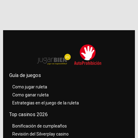
Guía de juegos
Como jugar ruleta
Como ganar ruleta
Estrategias en el juego de la ruleta
Top casinos 2026
Bonificación de cumpleaños
Revisión del Silverplay casino