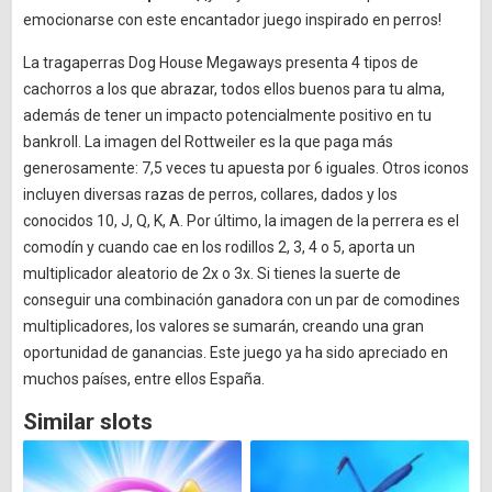
emocionarse con este encantador juego inspirado en perros!
La tragaperras Dog House Megaways presenta 4 tipos de
cachorros a los que abrazar, todos ellos buenos para tu alma,
además de tener un impacto potencialmente positivo en tu
bankroll. La imagen del Rottweiler es la que paga más
generosamente: 7,5 veces tu apuesta por 6 iguales. Otros iconos
incluyen diversas razas de perros, collares, dados y los
conocidos 10, J, Q, K, A. Por último, la imagen de la perrera es el
comodín y cuando cae en los rodillos 2, 3, 4 o 5, aporta un
multiplicador aleatorio de 2x o 3x. Si tienes la suerte de
conseguir una combinación ganadora con un par de comodines
multiplicadores, los valores se sumarán, creando una gran
oportunidad de ganancias. Este juego ya ha sido apreciado en
muchos países, entre ellos España.
Similar slots