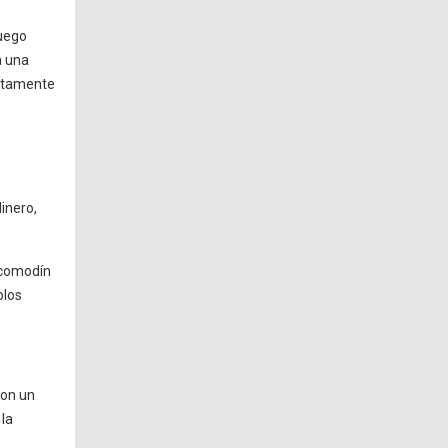
juego
a una
ertamente
dinero,
 comodín
olos
son un
la