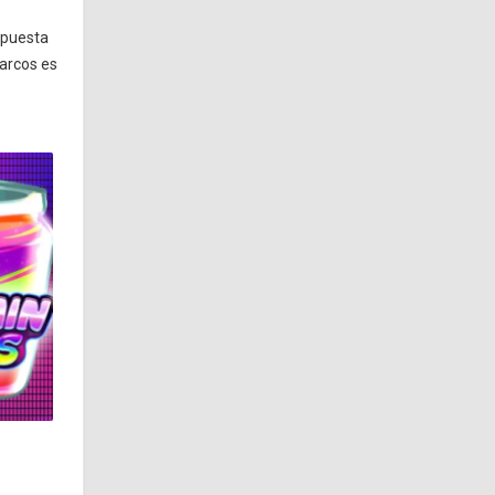
apuesta
Narcos es