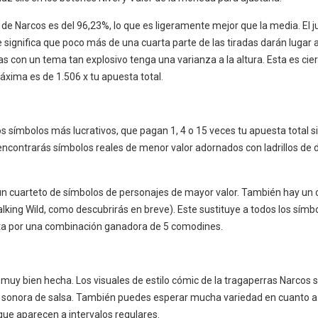
de Narcos es del 96,23%, lo que es ligeramente mejor que la media. El 
e significa que poco más de una cuarta parte de las tiradas darán lugar 
 con un tema tan explosivo tenga una varianza a la altura. Esta es ci
máxima es de 1.506 x tu apuesta total.
 símbolos más lucrativos, que pagan 1, 4 o 15 veces tu apuesta total si
, encontrarás símbolos reales de menor valor adornados con ladrillos de 
 un cuarteto de símbolos de personajes de mayor valor. También hay un
alking Wild, como descubrirás en breve). Este sustituye a todos los símb
sta por una combinación ganadora de 5 comodines.
á muy bien hecha. Los visuales de estilo cómic de la tragaperras Narcos 
a sonora de salsa. También puedes esperar mucha variedad en cuanto a 
que aparecen a intervalos regulares.