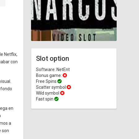
e Netflix,
Slot option
cabar con
Software: NetEnt
Bonus game:
isual.
Free Spins
Scatter symbol:
e fondo
Wild symbol
Fast spin
uega en
o
imos a
e son