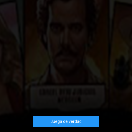
Juega de verdad