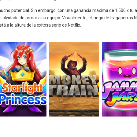
mucho potencial. Sin embargo, con una ganancia máxima de 1.506 x tu 
ha olvidado de armar a su equipo. Visualmente, el juego de tragaperras 
 a la altura de la exitosa serie de Netflix.