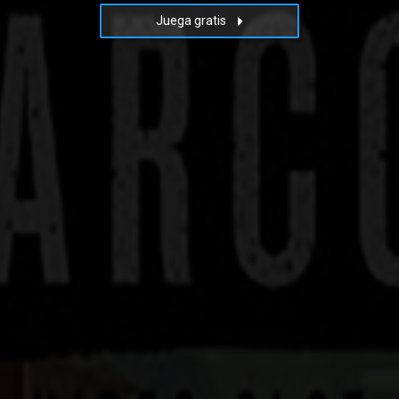
Juega gratis