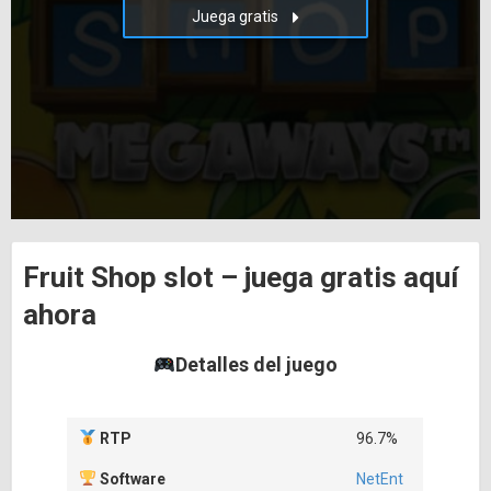
Juega gratis
Fruit Shop slot – juega gratis aquí
ahora
Detalles del juego
RTP
96.7%
Software
NetEnt