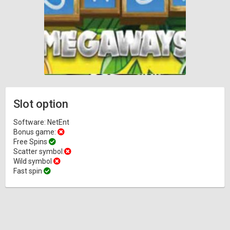
Slot option
Software: NetEnt
Bonus game:
Free Spins
Scatter symbol:
Wild symbol
Fast spin