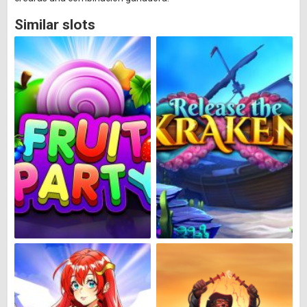
Similar slots