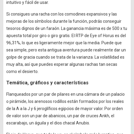
intuitivo y fácil de usar.
Si consigues una racha con los comodines expansivos y las
mejoras de los símbolos durante la función, podrás conseguir
tesoros dignos de un faraón. La ganancia máxima es de 500 x tu
apuesta total por giro o giro gratis. El RTP de Eye of Horus es del
96,31%, lo que es ligeramente mejor que la media. Puede que
sea simple, pero esta antigua aventura puede realmente dar un
golpe de gracia cuando se trata de la varianza. La volatilidad es
muy alta, así que puedes esperar algunas rachas tan secas
como el desierto.
Temática, gráficos y características
Flanqueados por un par de pilares en una cámara de un palacio
o pirámide, los arenosos rodillos están formados por los reales
de la A a la J y 6 jeroglíficos egipcios de mayor valor. Por orden
de valor son un par de abanicos, un par de cruces Ankh, el
escarabajo, un águila y el dios chacal Anubis.