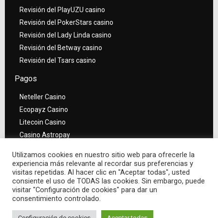
Revisión del PlayUZU casino
Revisión del PokerStars casino
Revisión del Lady Linda casino
Revisión del Betway casino
Revisión del Tsars casino
Pagos
Neteller Casino
Ecopayz Casino
Litecoin Casino
Casino Astropay
Información
Utilizamos cookies en nuestro sitio web para ofrecerle la
experiencia más relevante al recordar sus preferencias y
En contacto
visitas repetidas. Al hacer clic en "Aceptar todas", usted
consiente el uso de TODAS las cookies. Sin embargo, puede
Política de privacidad
visitar "Configuración de cookies" para dar un
Sitemap
consentimiento controlado.
© 2025. All Rights Reserved.
Configuración de cookies
Aceptar todas