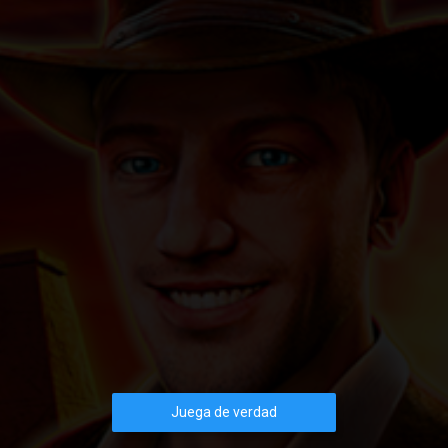
Juega de verdad