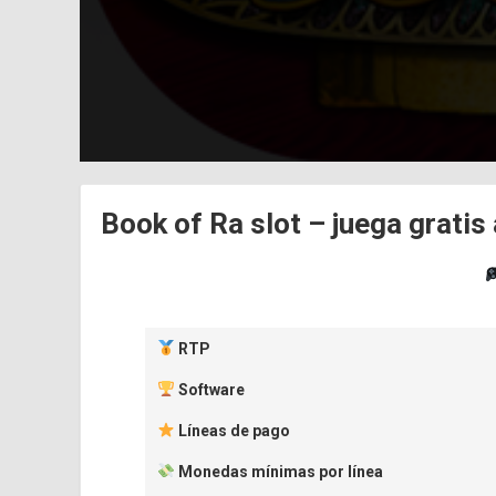
Book of Ra slot – juega gratis
RTP
Software
Líneas de pago
Monedas mínimas por línea